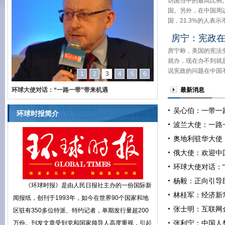
访国当中的最高比例。
国。另外，在中国周边
国，21.3%的人表
房宁：宪政在
房宁称，美国的宪法
就办，现在办不到就
说宪政的问题在中国
1
2
3
4
5
6
环球大使对话：“一路一带”带来机遇
李世默：依法治国的国
最新消息
吴心伯：一带一
环球时报简介
波兰大使：一路
奥地利驻华大使
俄大使：欢迎中
环球大使对话：
杨毅：正向引导民
《环球时报》是由人民日报社主办的一份国际新
林桂军：经济新
闻报纸，创刊于1993年，如今在世界90个国家和地
张士明：互联网
区驻有350多位特派、特约记者，单期发行量超200
张利宁：中国人
万份。刊发文章受到党和国家领导人高度重视，引起