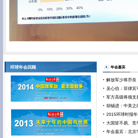
环球年会回顾
年会嘉宾
解放军少将乔良
吴心伯：菲律宾
军方高级将领支
胡锡进：中美之
2015环球时报
大国皆不易、竞
年会嘉宾：北京