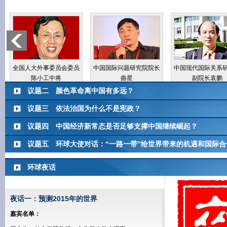
全国人大外事委员会委员
中国国际问题研究院院长
中国现代国际关系
陈小工中将
曲星
副院长袁鹏
议题二 颜色革命离中国有多远？
议题主旨：
从各种
议题三 依法治国为什么不是宪政？
了。不过，香港毕竟和内
议题主旨：
“宪政
议题四 中国经济新常态是否足够支撑中国继续崛起？
们有成功的可能性吗？这
下，“依法治国”清晰明
议题主旨：
在一些
议题五 环球大使对话：“一路一带”给世界带来的机遇和国际合
时报年会第二议题，颜
注2015环球时报年会
现实。新常态究竟该如
议题主旨：
201
重磅嘉宾：
华民族的复兴与崛起。
重磅嘉宾：
环球夜话
面阐述了中国的亚洲合作
朱维群：全国政协
态是否足够支撑中国继
房 宁：中国社科
丝绸之路” 。“一带一
王海运：中国国际
张树华：中国社科院
开放合作的“一带一路”
重磅嘉宾：
夜话一：预测2015年的世界
汪 晖：清华大学教
李世默：春秋研究
使对话： “一带一路”
周世俭：清华大学
嘉宾名单：
王占阳：中国社会
杨 阳：中国政法大
-------------------------------------------------------------------------------------------------------------
易 鹏：盘古智库理