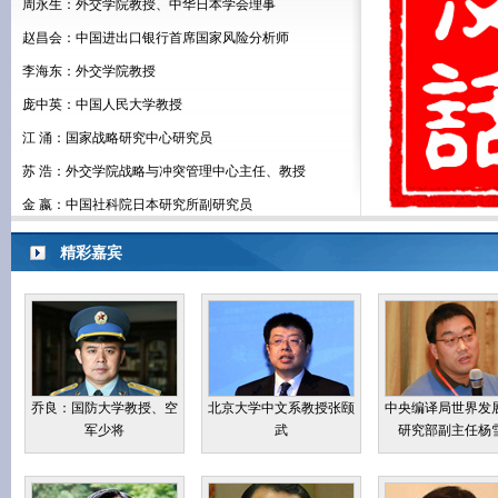
重磅嘉宾：
许 森：海南海洋安全与合作研究院高级研究员
林桂军：对外经济
-------------------------------------------------------------------------------------------------------------
安德烈·杰尼索夫
张琏瑰：中央党校教授
曹和平：北京大学
塔雷克·阿姆里：突
-------------------------------------------------------------------------------------------------------------
艾琳娜：奥地利驻
兰杰特·乌杨高达：
-------------------------------------------------------------------------------------------------------------
全国政协民族和宗教委员
昆仑策研究院常务副院长
清华大学中文系教
会主任朱维群
宋方敏少将
中国社科院政治学所所长
中国社科院信息情报研究
中国人民大学比较
房宁
院长张树华
度研究所所长杨
政协第十一届全国委员会
对外经济贸易大学副校长
中国社科院世界政
王缉思：北京大学国际国际战略研究院院长
经济委员会副主任张国宝
林桂军
济研究所所长张
精彩嘉宾
黄 平：中国社科院欧洲研究所所长
俄罗斯驻华大使安德烈·
突尼斯驻华大使塔雷克·
奥地利驻华大使艾
王宪举：国务院发展研究中心欧亚社研所副所长
杰尼索夫
阿姆里
许利平：中国社科院亚太与全球战略研究院教授
何茂春：清华大学国际关系学系教授
王义桅：中国人民大学国际关系学院教授
乔良：国防大学教授、空
北京大学中文系教授张颐
中央编译局世界发
军少将
武
研究部副主任杨
田文林：中国现代国际关系研究院副研究员
周永生：外交学院教授、中华日本学会理事